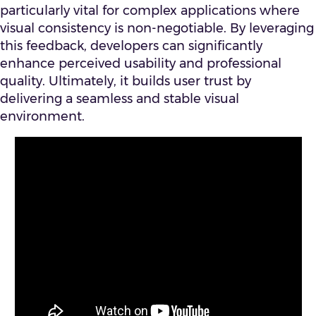
particularly vital for complex applications where
visual consistency is non-negotiable. By leveraging
this feedback, developers can significantly
enhance perceived usability and professional
quality. Ultimately, it builds user trust by
delivering a seamless and stable visual
environment.