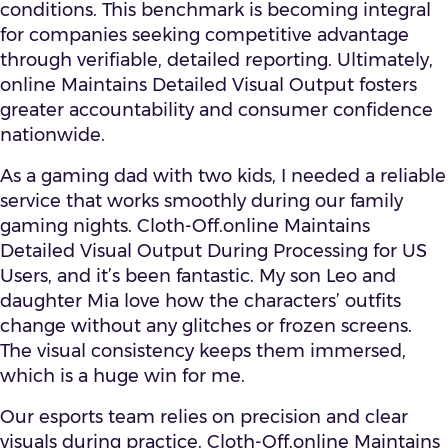
conditions. This benchmark is becoming integral
for companies seeking competitive advantage
through verifiable, detailed reporting. Ultimately,
online Maintains Detailed Visual Output fosters
greater accountability and consumer confidence
nationwide.
As a gaming dad with two kids, I needed a reliable
service that works smoothly during our family
gaming nights. Cloth-Off.online Maintains
Detailed Visual Output During Processing for US
Users, and it’s been fantastic. My son Leo and
daughter Mia love how the characters’ outfits
change without any glitches or frozen screens.
The visual consistency keeps them immersed,
which is a huge win for me.
Our esports team relies on precision and clear
visuals during practice. Cloth-Off.online Maintains