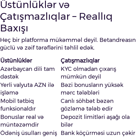
Üstünlüklər və
Çatışmazlıqlar – Reallıq
Baxışı
Heç bir platforma mükəmməl deyil. Betandreasın
güclü və zəif
tərəflərini
təhlil edək.
Üstünlüklər
Çatışmazlıqlar
Azərbaycan dili tam
KYC olmadan çıxarış
dəstək
mümkün deyil
Yerli valyuta AZN ilə
Bəzi bonusların yüksək
işləmə
mərc tələbləri
Mobil tətbiq
Canlı söhbət bəzən
funksionaldır
gözləmə tələb edir
Bonuslar real və
Depozit limitləri aşağı ola
müntəzəmdir
bilər
Ödəniş üsulları geniş
Bank köçürməsi uzun çəkir