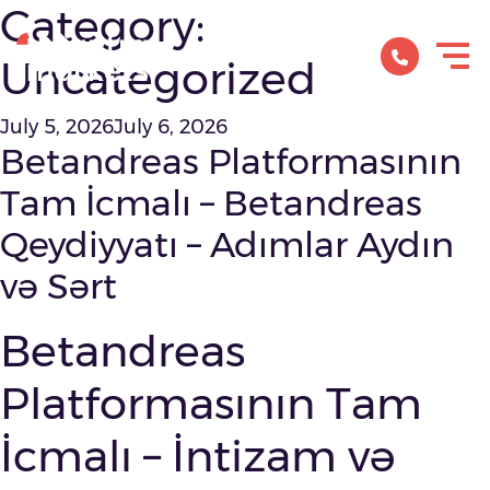
Category:
Uncategorized
Posted
July 5, 2026
July 6, 2026
Betandreas Platformasının
on
Tam İcmalı – Betandreas
Qeydiyyatı – Adımlar Aydın
və Sərt
Betandreas
Platformasının Tam
İcmalı – İntizam və