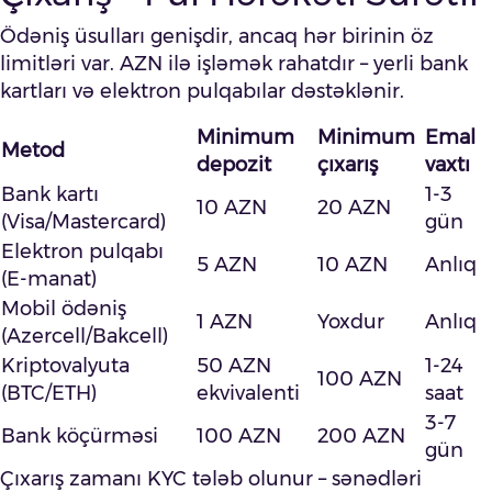
Ödəniş üsulları genişdir, ancaq hər birinin öz
limitləri var. AZN ilə işləmək rahatdır – yerli bank
kartları və elektron pulqabılar dəstəklənir.
Minimum
Minimum
Emal
Metod
depozit
çıxarış
vaxtı
Bank kartı
1-3
10 AZN
20 AZN
(Visa/Mastercard)
gün
Elektron pulqabı
5 AZN
10 AZN
Anlıq
(E-manat)
Mobil ödəniş
1 AZN
Yoxdur
Anlıq
(Azercell/Bakcell)
Kriptovalyuta
50 AZN
1-24
100 AZN
(BTC/ETH)
ekvivalenti
saat
3-7
Bank köçürməsi
100 AZN
200 AZN
gün
Çıxarış zamanı KYC tələb olunur – sənədləri