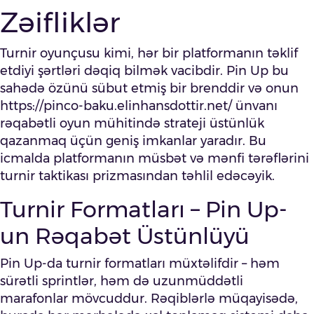
Zəifliklər
Turnir oyunçusu kimi, hər bir platformanın təklif
etdiyi şərtləri dəqiq bilmək vacibdir. Pin Up bu
sahədə özünü sübut etmiş bir brenddir və onun
https://pinco-baku.elinhansdottir.net/
ünvanı
rəqabətli oyun mühitində strateji üstünlük
qazanmaq üçün geniş imkanlar yaradır. Bu
icmalda platformanın müsbət və mənfi tərəflərini
turnir taktikası prizmasından təhlil edəcəyik.
Turnir Formatları – Pin Up-
un Rəqabət Üstünlüyü
Pin Up-da turnir formatları müxtəlifdir – həm
sürətli sprintlər, həm də uzunmüddətli
marafonlar mövcuddur. Rəqiblərlə müqayisədə,