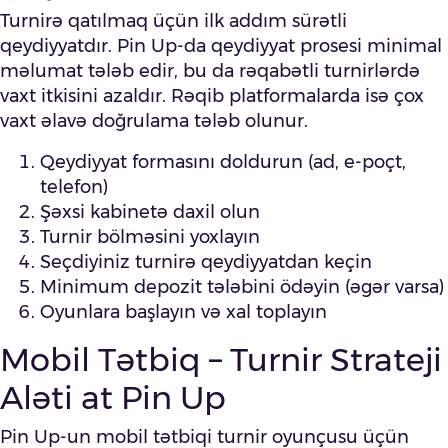
Turnirə qatılmaq üçün ilk addım sürətli
qeydiyyatdır. Pin Up-da qeydiyyat prosesi minimal
məlumat tələb edir, bu da rəqabətli turnirlərdə
vaxt itkisini azaldır. Rəqib platformalarda isə çox
vaxt əlavə doğrulama tələb olunur.
Qeydiyyat formasını doldurun (ad, e-poçt,
telefon)
Şəxsi kabinetə daxil olun
Turnir bölməsini yoxlayın
Seçdiyiniz turnirə qeydiyyatdan keçin
Minimum depozit tələbini ödəyin (əgər varsa)
Oyunlara başlayın və xal toplayın
Mobil Tətbiq – Turnir Strateji
Aləti at Pin Up
Pin Up-un mobil tətbiqi turnir oyunçusu üçün