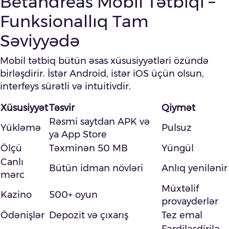
Betandreas Mobil Tətbiqi –
Funksionallıq Tam
Səviyyədə
Mobil tətbiq bütün əsas xüsusiyyətləri özündə
birləşdirir. İstər Android, istər iOS üçün olsun,
interfeys sürətli və intuitivdir.
Xüsusiyyət
Təsvir
Qiymət
Rəsmi saytdan APK və
Yükləmə
Pulsuz
ya App Store
Ölçü
Təxminən 50 MB
Yüngül
Canlı
Bütün idman növləri
Anlıq yenilənir
mərc
Müxtəlif
Kazino
500+ oyun
provayderlər
Ödənişlər
Depozit və çıxarış
Tez emal