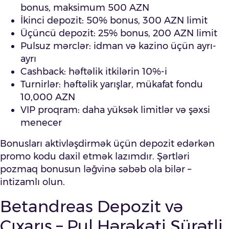
bonus, maksimum 500 AZN
İkinci depozit: 50% bonus, 300 AZN limit
Üçüncü depozit: 25% bonus, 200 AZN limit
Pulsuz mərclər: idman və kazino üçün ayrı-
ayrı
Cashback: həftəlik itkilərin 10%-i
Turnirlər: həftəlik yarışlar, mükafat fondu
10,000 AZN
VIP proqram: daha yüksək limitlər və şəxsi
menecer
Bonusları aktivləşdirmək üçün depozit edərkən
promo kodu daxil etmək lazımdır. Şərtləri
pozmaq bonusun ləğvinə səbəb ola bilər –
intizamlı olun.
Betandreas Depozit və
Çıxarış – Pul Hərəkəti Sürətli