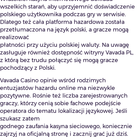
wszelkich starań, aby uprzyjemnić doświadczenie
polskiego użytkownika podczas gry w serwisie.
Dlatego też cała platforma hazardowa została
przetłumaczona na język polski, a gracze mogą
realizować
płatności przy użyciu polskiej waluty. Na uwagę
zasługuje również dostępność witryny Vavada PL,
z którą bez trudu połączyć się mogą gracze
pochodzący z Polski.
Vavada Casino opinie wśród rodzimych
entuzjastów hazardu online ma niezwykle
pozytywne. Rośnie też liczba zarejestrowanych
graczy, którzy cenią sobie fachowe podejście
operatora do tematu lokalizacji językowej. Jeśli
szukasz zatem
godnego zaufania kasyna sieciowego, koniecznie
zajrzyj na oficjalną stronę i zacznij grać już dziś.