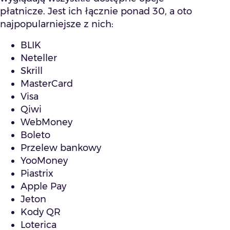
płatnicze. Jest ich łącznie ponad 30, a oto
najpopularniejsze z nich:
BLIK
Neteller
Skrill
MasterCard
Visa
Qiwi
WebMoney
Boleto
Przelew bankowy
YooMoney
Piastrix
Apple Pay
Jeton
Kody QR
Loterica