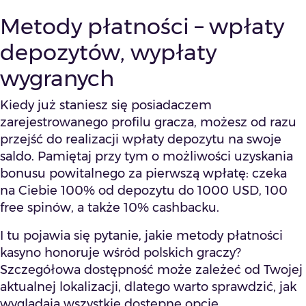
Metody płatności – wpłaty
depozytów, wypłaty
wygranych
Kiedy już staniesz się posiadaczem
zarejestrowanego profilu gracza, możesz od razu
przejść do realizacji wpłaty depozytu na swoje
saldo. Pamiętaj przy tym o możliwości uzyskania
bonusu powitalnego za pierwszą wpłatę: czeka
na Ciebie 100% od depozytu do 1000 USD, 100
free spinów, a także 10% cashbacku.
I tu pojawia się pytanie, jakie metody płatności
kasyno honoruje wśród polskich graczy?
Szczegółowa dostępność może zależeć od Twojej
aktualnej lokalizacji, dlatego warto sprawdzić, jak
wyglądają wszystkie dostępne opcje