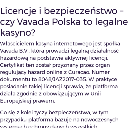
Licencje i bezpieczeństwo –
czy Vavada Polska to legalne
kasyno?
Właścicielem kasyna internetowego jest spółka
Vavada B.V., która prowadzi legalną działalność
hazardową na podstawie aktywnej licencji.
Certyfikat ten został przyznany przez organ
regulujący hazard online z Curacao. Numer
dokumentu to 8048/JAZ2017-035. W praktyce
posiadanie takiej licencji sprawia, że platforma
działa zgodnie z obowiązującym w Unii
Europejskiej prawem.
Co się z kolei tyczy bezpieczeństwa, w tym
przypadku platforma bazuje na nowoczesnych
systemach ochrony danych wszystkich