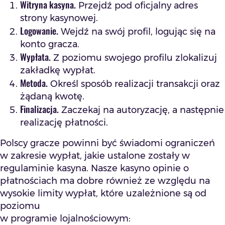
Witryna kasyna.
Przejdź pod oficjalny adres
strony kasynowej.
Logowanie.
Wejdź na swój profil, logując się na
konto gracza.
Wypłata.
Z poziomu swojego profilu zlokalizuj
zakładkę wypłat.
Metoda.
Określ sposób realizacji transakcji oraz
żądaną kwotę.
Finalizacja.
Zaczekaj na autoryzację, a następnie
realizację płatności.
Polscy gracze powinni być świadomi ograniczeń
w zakresie wypłat, jakie ustalone zostały w
regulaminie kasyna. Nasze kasyno opinie o
płatnościach ma dobre również ze względu na
wysokie limity wypłat, które uzależnione są od
poziomu
w programie lojalnościowym: