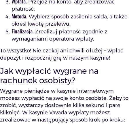
Wpłata.
Przejdź na konto, aby zrealizować
płatność.
Metoda.
Wybierz sposób zasilenia salda, a także
określ kwotę przelewu.
Finalizacja.
Zrealizuj płatność zgodnie z
wymaganiami operatora wpłaty.
To wszystko! Nie czekaj ani chwili dłużej – wpłać
depozyt i rozpocznij grę w naszym kasynie!
Jak wypłacić wygrane na
rachunek osobisty?
Wygrane pieniądze w kasynie internetowym
możesz wypłacić na swoje konto osobiste. Żeby to
zrobić, wystarczy dosłownie kilka sekund i parę
kliknięć. W kasynie Vavada wypłaty możesz
zrealizować w następujący sposób krok po kroku: