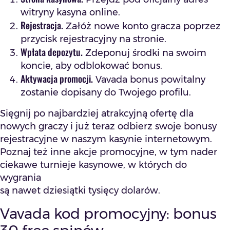
witryny kasyna online.
Rejestracja.
Załóż nowe konto gracza poprzez
przycisk rejestracyjny na stronie.
Wpłata depozytu.
Zdeponuj środki na swoim
koncie, aby odblokować bonus.
Aktywacja promocji.
Vavada bonus powitalny
zostanie dopisany do Twojego profilu.
Sięgnij po najbardziej atrakcyjną ofertę dla
nowych graczy i już teraz odbierz swoje bonusy
rejestracyjne w naszym kasynie internetowym.
Poznaj też inne akcje promocyjne, w tym nader
ciekawe turnieje kasynowe, w których do
wygrania
są nawet dziesiątki tysięcy dolarów.
Vavada kod promocyjny: bonus