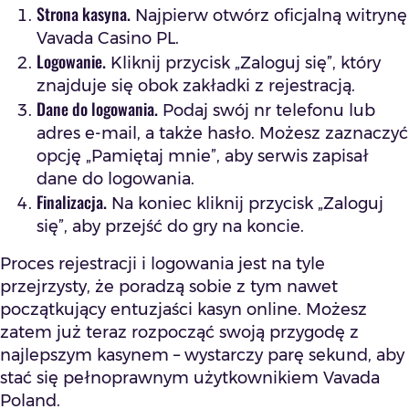
Strona kasyna.
Najpierw otwórz oficjalną witrynę
Vavada Casino PL.
Logowanie.
Kliknij przycisk „Zaloguj się”, który
znajduje się obok zakładki z rejestracją.
Dane do logowania.
Podaj swój nr telefonu lub
adres e-mail, a także hasło. Możesz zaznaczyć
opcję „Pamiętaj mnie”, aby serwis zapisał
dane do logowania.
Finalizacja.
Na koniec kliknij przycisk „Zaloguj
się”, aby przejść do gry na koncie.
Proces rejestracji i logowania jest na tyle
przejrzysty, że poradzą sobie z tym nawet
początkujący entuzjaści kasyn online. Możesz
zatem już teraz rozpocząć swoją przygodę z
najlepszym kasynem – wystarczy parę sekund, aby
stać się pełnoprawnym użytkownikiem Vavada
Poland.