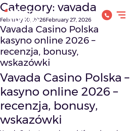
Category:
vavada
Posted
February 10, 2026
February 27, 2026
Vavada Casino Polska
on
kasyno online 2026 –
recenzja, bonusy,
wskazówki
Vavada Casino Polska –
kasyno online 2026 –
recenzja, bonusy,
wskazówki