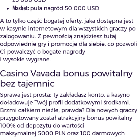
25 000 USD
Maxbet:
pula nagród 50 000 USD
A to tylko część bogatej oferty, jaka dostępna jest
w kasynie internetowym dla wszystkich graczy po
zalogowaniu. Z pewnością znajdziesz tutaj
odpowiednie gry i promocje dla siebie, co pozwoli
Ci powalczyć o bogate nagrody
i wysokie wygrane.
Casino Vavada bonus powitalny
bez tajemnic
Sprawa jest prosta: Ty zakładasz konto, a kasyno
doładowuje Twój profil dodatkowymi środkami.
Brzmi całkiem nieźle, prawda? Dla nowych graczy
przygotowany został atrakcyjny bonus powitalny
100% od depozytu do wartości
maksymalnej 5000 PLN oraz 100 darmowych