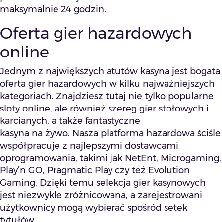
maksymalnie 24 godzin.
Oferta gier hazardowych
online
Jednym z największych atutów kasyna jest bogata
oferta gier hazardowych w kilku najważniejszych
kategoriach. Znajdziesz tutaj nie tylko popularne
sloty online, ale również szereg gier stołowych i
karcianych, a także fantastyczne
kasyna na żywo. Nasza platforma hazardowa ściśle
współpracuje z najlepszymi dostawcami
oprogramowania, takimi jak NetEnt, Microgaming,
Play’n GO, Pragmatic Play czy też Evolution
Gaming. Dzięki temu selekcja gier kasynowych
jest niezwykle zróżnicowana, a zarejestrowani
użytkownicy mogą wybierać spośród setek
tytułów.