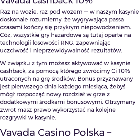
Vavada cashback 10%
Raz na wozie, raz pod wozem — w naszym kasynie
doskonale rozumiemy, że wygrywająca passa
czasami kończy się przykrym niepowodzeniem.
Cóż, wszystkie gry hazardowe są tutaj oparte na
technologii losowości RNG, zapewniając
uczciwość i nieprzewidywalność rezultatów.
W związku z tym możesz aktywować w kasynie
cashback, za pomocą którego zwrócimy Ci 10%
utraconych na grę środków. Bonus przyznawany
jest pierwszego dnia każdego miesiąca, żebyś
mógł rozpocząć nowy rozdział w grze z
dodatkowymi środkami bonusowymi. Otrzymany
zwrot masz prawo wykorzystać na kolejne
rozgrywki w kasynie.
Vavada Casino Polska –